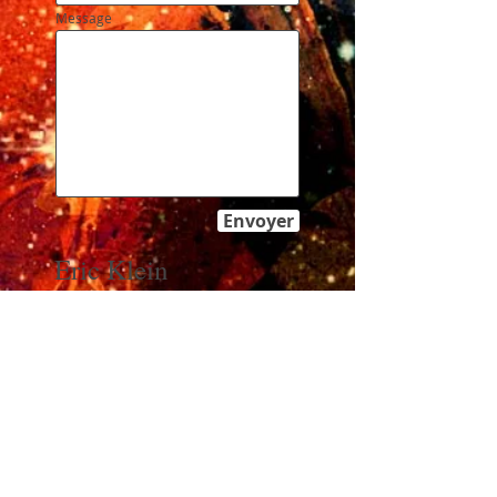
Message
Envoyer
Eric Klein
15, rue du Château
75001 Paris, France
info@monsite.fr
Tél :
01 23 45 67
89
Fax :
01 23 45 67
89